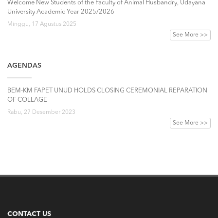
Welcome New Students of the Faculty of Animal Husbandry, Udayana
University Academic Year 2025/2026
Minggu, 17 Agustus 2025
See More >>
AGENDAS
BEM-KM FAPET UNUD HOLDS CLOSING CEREMONIAL REPARATION
OF COLLAGE
Rabu, 27 Desember 2023
See More >>
CONTACT US